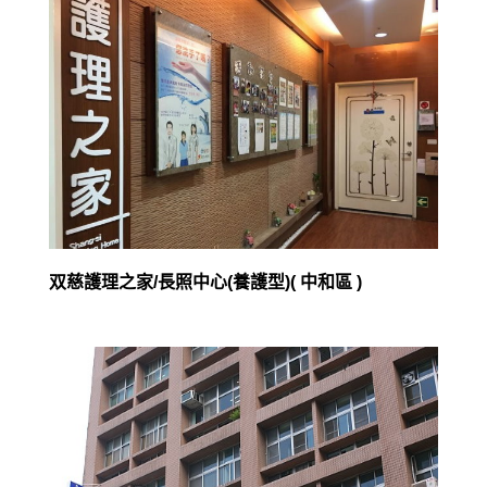
双慈護理之家/長照中心(養護型)( 中和區 )