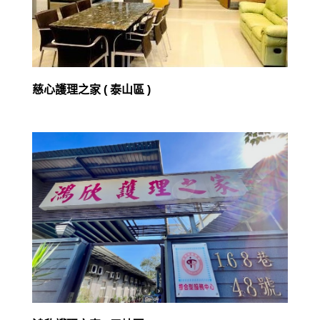
慈心護理之家 ( 泰山區 )