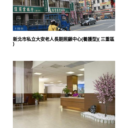
新北市私立大安老人長期照顧中心(養護型)( 三重區
)