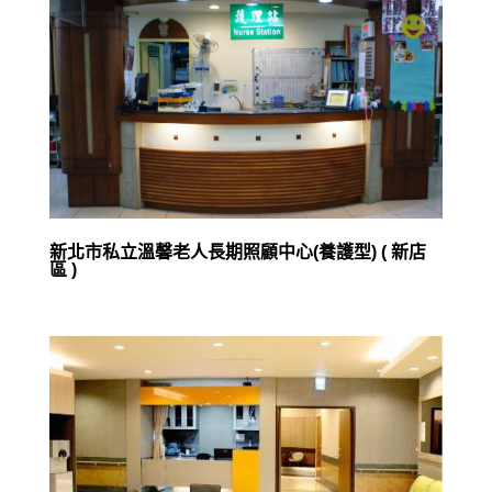
新北市私立溫馨老人長期照顧中心(養護型) ( 新店
區 )