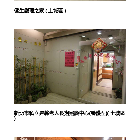
健生護理之家 ( 土城區 )
新北市私立連馨老人長期照顧中心(養護型)( 土城區
)