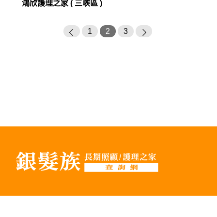
鴻欣護理之家 ( 三峽區 )
1
2
3
Copyright © 2026 DS老人長期照顧/護理之家/安養中心查詢網 All rights reserved.